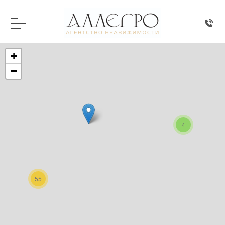
+
−
4
55