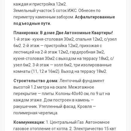
каждая и пристройка 12м2.
Земельный участок 5 соток ИЖС. Обнесен по
периметру каменным забором.
Асфальтированные
подъездные пути.
Планировка: В доме Две Автономные Квартиры!
1-й этаж- кухня-столовая 30м2, спальня 12м2, с/узел
6м2. 2-й этаж — пристройка 12м2, прихожая с
лестницей на 2-й этаж 12м2, гардеробная 3м2,
кухня-столовая 30м2 с выходом на террасу 18м2, с/
узел 6м2. 3-й этаж — холл 6м2, три изолированные
комнаты (11, 12 и 16м2). Выход на террасу 18м2.
Строительство дома:
Ленточный фундамент
высотой 1.2 метра на скале. Межэтажное
перекрытие — плиты. Колоны 40х40 см, по 9 шт на
каждом этаже. Дом построен в камень —
ракушечник. Утепленный фасад. Кровля —
полимерная черепица.
Коммуникации:
1. Центральный Газ. Автономное
газовое отопление от котла. 2. Электричество 15 квт