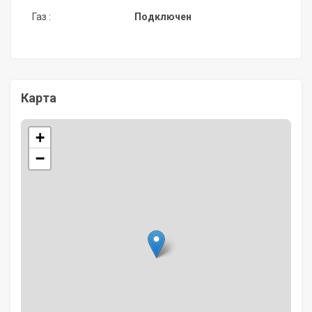
Газ :
Подключен
Карта
+
−