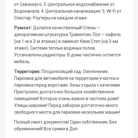
от Севэнерго. 3. Центральное водоснабжение от
Водоканала. 4. Центральная канализация. 5. Wi-Fi от
Севстар. Роутеры на каждом этаже.
Ремонт:
Делался качественный! Стены —
декоративная штукатурка Травентин. Пол — кафель
(на 1-м и 2-м этажах) и ламинат Квик Степ (на 3-км
этаже). Система теплых водяных полов.
Установлены радиаторы. В доме частично остается
мебель.
Территория:
Плодоносящий сад. Озеленение.
Парковка для автомобиля на территории участка и
парковка перед воротами. Зоны отдыха с качелями.
Пристроено достаточно большое хозяйственное
помещение! Которое очень важно в частном доме!
Улицы широкие! Перед забором достаточно много
свободного места для парковки нескольких машин!
Полный пакет документов! Один собственник. Без
обременений! Вся сумма в Дкп.