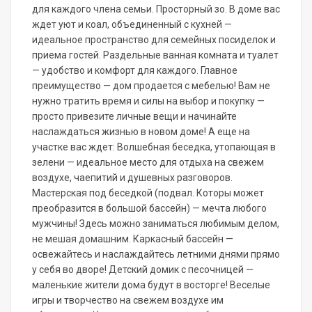
для каждого члена семьи. Просторный зо. В доме вас
ждет уют и коал, объединенный с кухней —
идеальное пространство для семейных посиделок и
приема гостей. Раздельные ванная комната и туалет
— удобство и комфорт для каждого. Главное
преимущество — дом продается с мебелью! Вам не
нужно тратить время и силы на выбор и покупку —
просто привезите личные вещи и начинайте
наслаждаться жизнью в новом доме! А еще на
участке вас ждет: Волшебная беседка, утопающая в
зелени — идеальное место для отдыха на свежем
воздухе, чаепитий и душевных разговоров.
Мастерская под беседкой (подвал. Которы может
преобразится в большой бассейн) — мечта любого
мужчины! Здесь можно заниматься любимым делом,
не мешая домашним. Каркасный бассейн —
освежайтесь и наслаждайтесь летними днями прямо
у себя во дворе! Детский домик с песочницей —
маленькие жители дома будут в восторге! Веселые
игры и творчество на свежем воздухе им